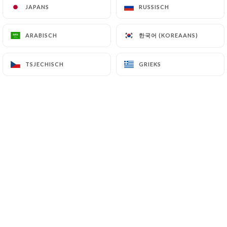
JAPANS
JAPANS
RUSSISCH
RUSSISCH
한국어 (KOREAANS)
한국어 (KOREAANS)
ARABISCH
ARABISCH
Lise D. beoordeelde
L
5/5
Les pinsa sont délicieuses, tout comme le
TSJECHISCH
TSJECHISCH
GRIEKS
GRIEKS
cocktail signature ! On est bien chez
Paolasso.
04/06/2026
•
04:12
Claire S. beoordeelde
C
5/5
Accueil et service chaleureux, décor
sympa. Et question papilles un régal, j'ai
choisi beignets de courgettes et une pinsa
Lucifer tout était parfait. J'ai découvert la
pinsa à la place de la pizza je suis conquise