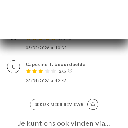
A
5/5
20/02/2026
•
08:32
Madeleine S. beoordeelde
M
5/5
08/02/2026
•
10:32
Capucine T. beoordeelde
C
3/5
28/01/2026
•
12:43
BEKIJK MEER REVIEWS
Je kunt ons ook vinden via…