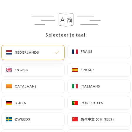
NL
MENU
Selecteer je taal:
Selecteer je taal:
FRANS
FRANS
/
NEDERLANDS
NEDERLANDS
HOME
REVIEWS
Reviews
ENGELS
ENGELS
SPAANS
SPAANS
CATALAANS
CATALAANS
ITALIAANS
ITALIAANS
31 reviews op Uniiti
DUITS
DUITS
PORTUGEES
PORTUGEES
4.3 / 5
简体中文 (CHINEES)
简体中文 (CHINEES)
ZWEEDS
ZWEEDS
100% authentieke, geverifieerde reviews.