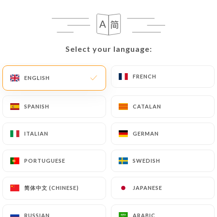
EN
MENU
Select your language:
Select your language:
FRENCH
FRENCH
ENGLISH
ENGLISH
/
HOME
REVIEWS
Reviews
SPANISH
SPANISH
CATALAN
CATALAN
ITALIAN
ITALIAN
GERMAN
GERMAN
PORTUGUESE
PORTUGUESE
SWEDISH
SWEDISH
31 reviews on Uniiti
4.3 / 5
简体中文 (CHINESE)
简体中文 (CHINESE)
JAPANESE
JAPANESE
100% real, verified reviews.
RUSSIAN
RUSSIAN
ARABIC
ARABIC