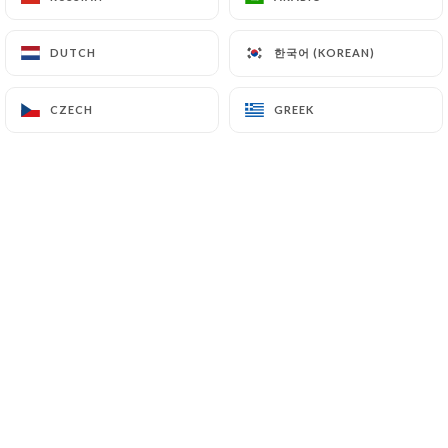
한국어 (KOREAN)
한국어 (KOREAN)
DUTCH
DUTCH
Lise D. rated
L
5/5
CZECH
CZECH
GREEK
GREEK
Les pinsa sont délicieuses, tout comme le
cocktail signature ! On est bien chez
Paolasso.
04/06/2026
•
04:12
Claire S. rated
C
5/5
Accueil et service chaleureux, décor
sympa. Et question papilles un régal, j'ai
choisi beignets de courgettes et une pinsa
Lucifer tout était parfait. J'ai découvert la
pinsa à la place de la pizza je suis conquise