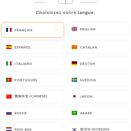
FR
MENU
Choisissez votre langue:
Choisissez votre langue:
ENGLISH
ENGLISH
FRANÇAIS
FRANÇAIS
ESPAÑOL
ESPAÑOL
CATALAN
CATALAN
/
ACCUEIL
CONTACT
Contact
ITALIANO
ITALIANO
DEUTSH
DEUTSH
PORTUGUÊS
PORTUGUÊS
SUÉDOIS
SUÉDOIS
简体中文 (CHINESE)
简体中文 (CHINESE)
JAPON
JAPON
RUSSIE
RUSSIE
ARABE
ARABE
Paolasso
한국어 (KOREAN)
한국어 (KOREAN)
PAYS-BAS
PAYS-BAS