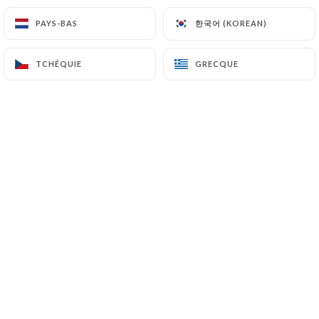
Paolasso, c'est le nom d'une nonna
한국어 (KOREAN)
한국어 (KOREAN)
PAYS-BAS
PAYS-BAS
italienne pas comme les autres - la
grand-mère de Simon, originaire du
TCHÉQUIE
TCHÉQUIE
GRECQUE
GRECQUE
Piémont.
Cette cuisinière hors pair lui a transmis
bien plus que des recettes : elle lui a
légué son amour pour la gastronomie et
la musique, son âme généreuse et son
caractère bien trempé.
La générosité de la nonna ne se limite
pas au fourneau.
Elle sait aussi bien animer les repas
avec ses histoires qu'enflammer le