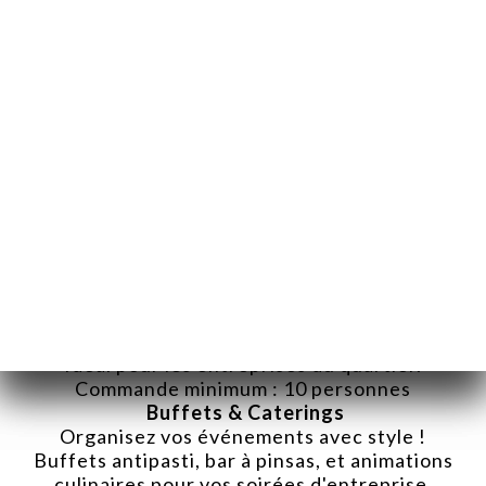
privés
Paolasso Traiteur Italien à Paris 11
Offrez à vos événements la saveur
authentique de l’Italie ! Notre service
traiteur propose des pinsas, pâtes fraîches,
antipasti et desserts maison préparés avec
des produits frais et de qualité.
Idéal pour vos afterworks, anniversaires,
repas d’entreprise ou événements privés, à
Paris et en Île-de-France.
Livraison Entreprises
Sandwiches Puccia, Pinsas, et plateaux repas
pour vos déjeuners d'équipe.
Idéal pour les entreprises du quartier.
Commande minimum : 10 personnes
Buffets & Caterings
Organisez vos événements avec style !
Buffets antipasti, bar à pinsas, et animations
culinaires pour vos soirées d'entreprise,